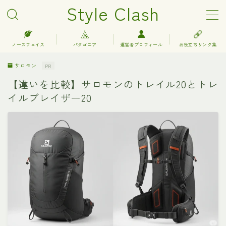
Style Clash
MENU
ノースフェイス
パタゴニア
運営者プロフィール
お役立ちリンク集
サロモン
PR
アークテリクス
【違いを比較】サロモンのトレイル20とトレ
イルブレイザー20
エルエルビーン
キーン
グレゴリー
コロンビア
サロモン