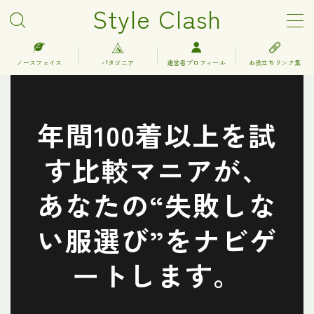
Style Clash
MENU
ノースフェイス
パタゴニア
運営者プロフィール
お役立ちリンク集
アークテリクス
年間100着以上を試
エルエルビーン
す比較マニアが、
キーン
あなたの“失敗しな
グレゴリー
い服選び”をナビゲ
コロンビア
ートします。
サロモン