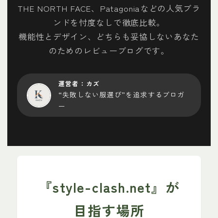
THE NORTH FACE、Patagoniaなどの人気ブラ
ナンガ
ンドを忖度なしで徹底比較。
機能性とデザイン、どちらも妥協しないあなた
パタゴニア
のためのレビューブログです。
ホカオネオネ（HOKA）
運営者：カズ
“失敗しない服選び”を追求するブロガ
ノースフェイス
ー
メレル
モンベル
お役立ちリンク集
『style-clash.net』が
目指す場所
運営者プロフィール