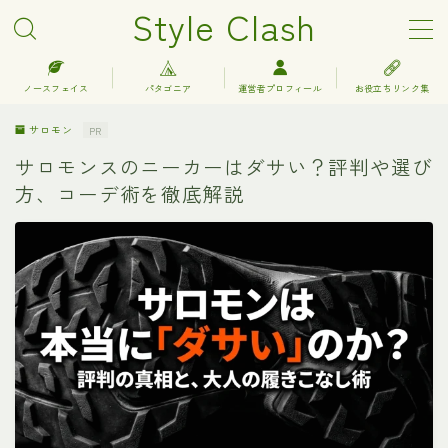
Style Clash
MENU
ノースフェイス
パタゴニア
運営者プロフィール
お役立ちリンク集
サロモン
PR
アークテリクス
サロモンスのニーカーはダサい？評判や選び
方、コーデ術を徹底解説
エルエルビーン
キーン
グレゴリー
コロンビア
サロモン