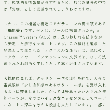
す。視覚的な情報量が多すぎるため、都会の風景の中で
は「異物」として認識されてしまうわけですね。
しかし、この複雑な構造こそがサロモンの真骨頂である
「機能美」
です。例えば、ソールに搭載されたAgile
Chassis™ System（ACS）は、足のねじれを防ぎなが
ら安定した歩行をサポートします。この機能を追求した
結果として生まれた「テクニカルな造形」は、現代のテ
ックウェアやモードファッションの文脈では、むしろ洗
練された彫刻的な美しさとして高く評価されています。
客観的に見れば、ダッドシューズの流行を経て、人々の
審美眼は「少し違和感のあるボリューム感」を受け入れ
るように変化しました。かつては野暮ったいとされた機
能パーツが、今では
ハイテクなエッセンス
としてコーデ
ィネートに深みを与える役割を果たしています。一部の