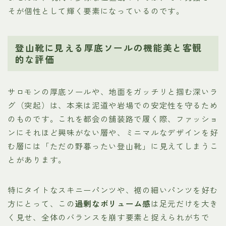
そが個性として輝く要素になっているのです。
登山靴に見える厚底ソールの機能美と客観
的な評価
サロモンの厚底ソールや、地面をガッチリと掴む深いラ
グ（突起）は、本来は泥道や岩場での安定性を守るため
のものです。これを都会の舗装路で履く際、ファッショ
ンにそれほど興味がない層や、ミニマルなデザインを好
む層には「ただの野暮ったい登山靴」に見えてしまうこ
とがあります。
特にタイトなスキニーパンツや、裾の細いパンツを好む
方にとって、この
過剰なボリューム感
は足元だけを大き
く見せ、全体のバランスを崩す要素と捉えられがちで