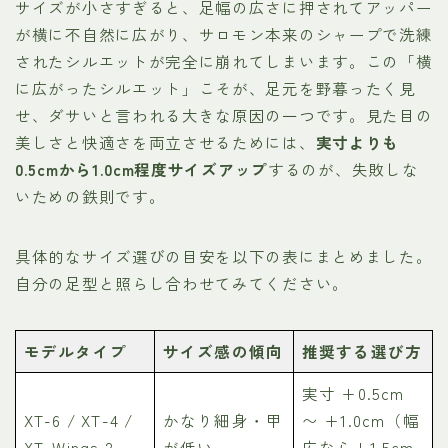
サイズが小さすぎると、足幅の広さに押されてアッパー
が横に不自然に広がり、サロモン本来のシャープで洗練
されたシルエットが完全に崩れてしまいます。この「横
に広がったシルエット」こそが、足元を野暮ったく見
せ、ダサいと言われる大きな原因の一つです。見た目の
美しさと快適さを両立させるためには、
実寸よりも
0.5cmから1.0cm程度サイズアップ
するのが、失敗しな
いための鉄則です。
具体的なサイズ選びの目安を以下の表にまとめました。
自分の足型と照らし合わせてみてください。
モデルタイプ
サイズ感の傾向
推奨する選び方
実寸 +0.5cm
XT-6 / XT-4 /
かなり細身・甲
〜 +1.0cm（幅
XT-Wings 2
が低い
広なら+1.5cm