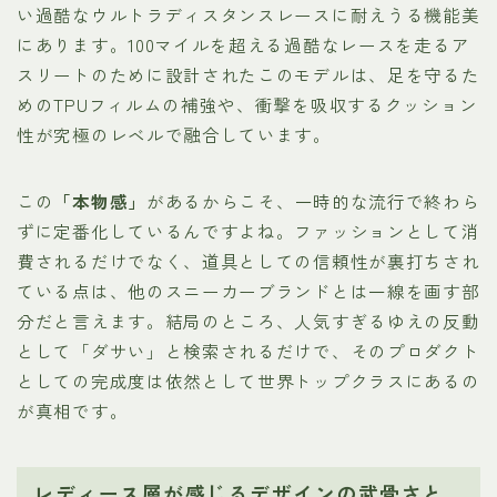
い過酷なウルトラディスタンスレースに耐えうる機能美
にあります。100マイルを超える過酷なレースを走るア
スリートのために設計されたこのモデルは、足を守るた
めのTPUフィルムの補強や、衝撃を吸収するクッション
性が究極のレベルで融合しています。
この
「本物感」
があるからこそ、一時的な流行で終わら
ずに定番化しているんですよね。ファッションとして消
費されるだけでなく、道具としての信頼性が裏打ちされ
ている点は、他のスニーカーブランドとは一線を画す部
分だと言えます。結局のところ、人気すぎるゆえの反動
として「ダサい」と検索されるだけで、そのプロダクト
としての完成度は依然として世界トップクラスにあるの
が真相です。
レディース層が感じるデザインの武骨さと