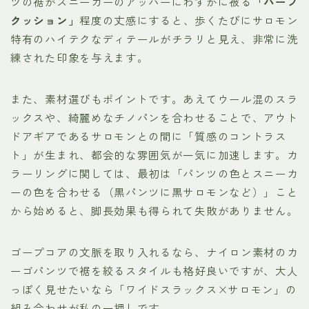
ツの裾がスニーカーのアッパーにわずかに被る
「ハーフ
クッション」
程度の丈感にすると、歩くたびにサロモン
特有のハイテクなディテールがチラリと見え、非常に洗
練された印象を与えます。
また、素材選びもポイントです。あえてウール混のスラ
ックスや、綺麗めなチノパンを合わせることで、アウト
ドアギアであるサロモンとの間に「質感のコントラス
ト」が生まれ、都会的な雰囲気が一気に加速します。カ
ラーリングに関しては、最初は「パンツの色とスニーカ
ーの色を合わせる（黒パンツに黒サロモンなど）」こと
から始めると、脚長効果も得られて失敗がありません。
ゴープコアの文脈を取り入れるなら、ナイロン素材のカ
ーゴパンツで裾を絞るスタイルも格好良いですが、大人
っぽく見せたいなら「ワイドスラックス×サロモン」の
組み合わせが私の一押しです。