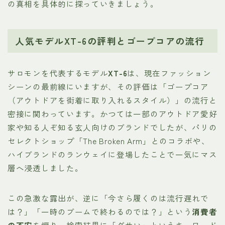
の真相を具体的に探っていきましょう。
人気モデルXT-6の評判とゴープコアの流行
サロモンを代表するモデル
XT-6
は、現在ファッション
シーンの最前線にいますが、その評価は「ゴープコア
（アウトドアを街着に取り入れるスタイル）」の流行と
密接に関わっています。かつては一部のアウトドア愛好
家や知る人ぞ知る玄人向けのブランドでしたが、パリの
セレクトショップ「The Broken Arm」とのコラボや、
ハイブランドのランウェイに登場したことで一気にマス
層へ浸透しました。
この急激な露出が、逆に「今さら履くのは流行遅れで
は？」「一時のブームで終わるのでは？」という
消費者
の不安
を煽り、検索結果に「ダサい」というキーワード