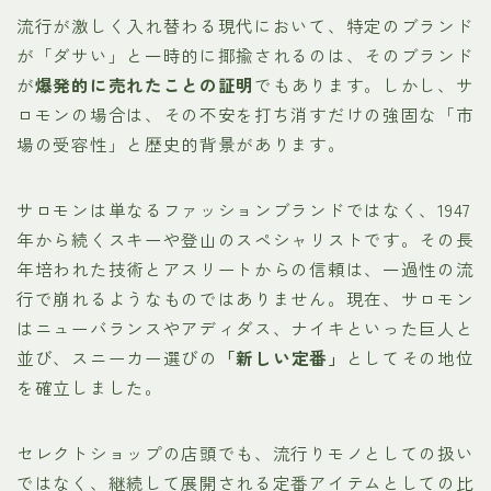
流行が激しく入れ替わる現代において、特定のブランド
が「ダサい」と一時的に揶揄されるのは、そのブランド
が
爆発的に売れたことの証明
でもあります。しかし、サ
ロモンの場合は、その不安を打ち消すだけの強固な「市
場の受容性」と歴史的背景があります。
サロモンは単なるファッションブランドではなく、1947
年から続くスキーや登山のスペシャリストです。その長
年培われた技術とアスリートからの信頼は、一過性の流
行で崩れるようなものではありません。現在、サロモン
はニューバランスやアディダス、ナイキといった巨人と
並び、スニーカー選びの
「新しい定番」
としてその地位
を確立しました。
セレクトショップの店頭でも、流行りモノとしての扱い
ではなく、継続して展開される定番アイテムとしての比