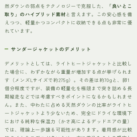
然ダウンの弱点をテクノロジーで克服した、
「良いとこ
取り」のハイブリッド素材
と言えます。この安心感を備
えつつ、軽量かつコンパクトに収納できる点も非常に優
れています。
サンダージャケットのデメリット
デメリットとしては、ライトヒートジャケットと比較し
た場合に、わずかながら重量が増加する点が挙げられま
す（メンズLサイズで約275g）。その差は約70gと、卵1
個分程度ですが、装備の軽量化を極限まで突き詰める長
期縦走などでは考慮すべきポイントになるかもしれませ
ん。また、中わたに占める天然ダウンの比率がライトヒ
ートジャケットより少ないため、完全にドライな環境下
における純粋な保温力（かさ高によるデッドエアの量）
では、理論上一歩譲る可能性があります。着用感が比較