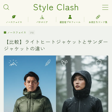
Style Clash
MENU
ノースフェイス
パタゴニア
運営者プロフィール
お役立ちリンク集
ノースフェイス
PR
アークテリクス
【比較】ライトヒートジャケットとサンダー
ジャケットの違い
エルエルビーン
キーン
グレゴリー
コロンビア
サロモン