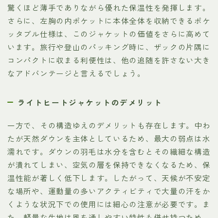
驚くほど薄手でありながら優れた保温性を発揮します。
さらに、左胸の内ポケットに本体全体を収納できるポケ
ッタブル仕様は、このジャケットの価値をさらに高めて
います。旅行や登山のパッキング時に、ザックの片隅に
コンパクトに収まる利便性は、他の追随を許さない大き
なアドバンテージと言えるでしょう。
ライトヒートジャケットのデメリット
一方で、その構造ゆえのデメリットも存在します。中わ
たが天然ダウンを主体としているため、最大の弱点は水
濡れです。ダウンの羽毛は水分を含むとその繊細な構造
が潰れてしまい、空気の層を保持できなくなるため、保
温性能が著しく低下します。したがって、天候が不安定
な場所や、運動量の多いアクティビティで大量の汗をか
くような状況下での使用には細心の注意が必要です。ま
た、軽量な生地は風を通しやすい特性も併せ持つため、