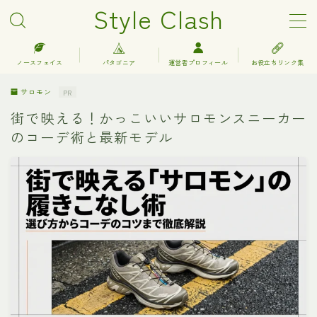
Style Clash
MENU
ノースフェイス
パタゴニア
運営者プロフィール
お役立ちリンク集
サロモン
PR
アークテリクス
街で映える！かっこいいサロモンスニーカー
のコーデ術と最新モデル
エルエルビーン
キーン
グレゴリー
コロンビア
サロモン