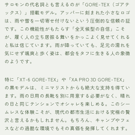
サロモンの代名詞とも言えるのが「GORE-TEX（ゴアテ
ックス）」搭載モデル。アッパーに刻まれた小さなロゴ
は、雨や雪を一切寄せ付けないという圧倒的な信頼の証
です。この機能性がもたらす「全天候型の自信」こそ
が、履く人の立ち居振る舞いをかっこよく見せてくれる
と私は信じています。雨が降っていても、足元の濡れを
気にせず颯爽と歩く姿は、都会をタフに生きる人の象徴
のようです。
特に「XT-6 GORE-TEX」や「XA PRO 3D GORE-TEX」
の黒モデルは、ミニマリストからも絶大な支持を得てい
ます。雨の日用の長靴を別に用意する必要がなく、晴れ
の日と同じテンションでオシャレを楽しめる。このシー
ムレスな体験こそが、現代の都市生活における究極の贅
沢と言えるかもしれません。もちろん、キャンプやフェ
スなどの過酷な環境でもその真価を発揮してくれます。