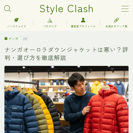
Style Clash
MENU
ノースフェイス
パタゴニア
運営者プロフィール
お役立ちリンク集
ナンガ
PR
アークテリクス
ナンガオーロラダウンジャケットは寒い？評
判・選び方を徹底解説
エルエルビーン
キーン
グレゴリー
コロンビア
サロモン