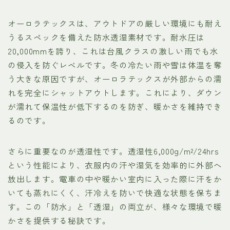
オーロラテックスは、アウトドアの厳しい環境にも耐え
うるスペックを備えた防水透湿素材です。耐水圧は
20,000mmを誇り、これは台風クラスの激しい雨でも水
の侵入を防ぐレベルです。冬の冷たい雨や雪は体温を奪
う大きな原因ですが、オーロラテックスが外部からの濡
れを完全にシャットアウトします。これにより、ダウン
が濡れて保温性が低下するのを防ぎ、暖かさを維持でき
るのです。
さらに重要なのが透湿性です。透湿性6,000g/m²/24hrs
という性能により、衣服内の汗や湿気を効率的に外部へ
放出します。電車の中や暖かい室内に入った際に汗をか
いても蒸れにくく、汗冷えを防いで快適な状態を保ちま
す。この「防水」と「透湿」の両立が、様々な環境で暖
かさを提供する秘訣です。