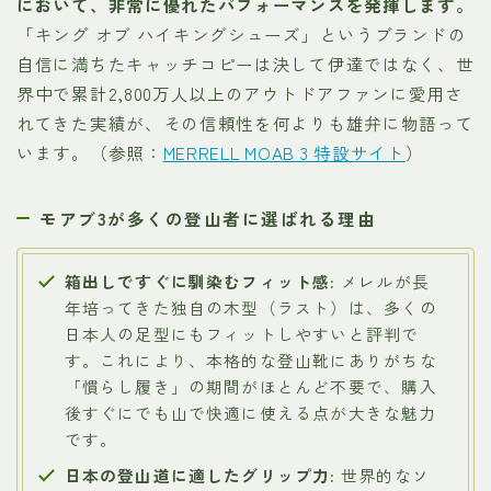
において、非常に優れたパフォーマンスを発揮します。
「キング オブ ハイキングシューズ」というブランドの
自信に満ちたキャッチコピーは決して伊達ではなく、世
界中で累計2,800万人以上のアウトドアファンに愛用さ
れてきた実績が、その信頼性を何よりも雄弁に物語って
います。（参照：
MERRELL MOAB 3 特設サイト
）
モアブ3が多くの登山者に選ばれる理由
箱出しですぐに馴染むフィット感:
メレルが長
年培ってきた独自の木型（ラスト）は、多くの
日本人の足型にもフィットしやすいと評判で
す。これにより、本格的な登山靴にありがちな
「慣らし履き」の期間がほとんど不要で、購入
後すぐにでも山で快適に使える点が大きな魅力
です。
日本の登山道に適したグリップ力:
世界的なソ