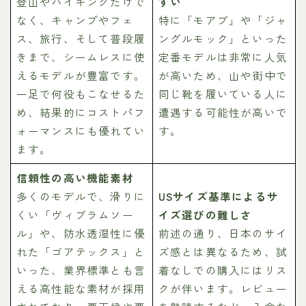
登山やハイキングだけで
すい
なく、キャンプやフェ
特に「モアブ」や「ジャ
ス、旅行、そして普段履
ングルモック」といった
きまで、シームレスに使
定番モデルは非常に人気
えるモデルが豊富です。
が高いため、山や街中で
一足で何役もこなせるた
同じ靴を履いている人に
め、結果的にコストパフ
遭遇する可能性が高いで
ォーマンスにも優れてい
す。
ます。
信頼性の高い機能素材
多くのモデルで、滑りに
USサイズ基準によるサ
くい「ヴィブラムソー
イズ選びの難しさ
ル」や、防水透湿性に優
前述の通り、日本のサイ
れた「ゴアテックス」と
ズ感とは異なるため、試
いった、業界標準とも言
着なしでの購入にはリス
える高性能な素材が採用
クが伴います。レビュー