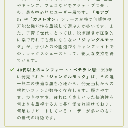
やキャンプ、フェスなどをアクティブに楽し
む、最も中心的なユーザー層です。
「モアブ
3」
や
「カメレオン」
シリーズが持つ信頼性や
万能な機能性を重視して選ぶ方が多いです。ま
た、子育て世代にとっては、脱ぎ履きが圧倒的
に楽で汚れても気にならない
「ジャングルモッ
ク」
が、子供との公園遊びやキャンプサイトで
のリラックスシューズとして、絶大な支持を得
ています。
40代以上のコンフォート・ベテラン層:
1998年
に発売された
「ジャングルモック」
は、その唯
一無二の快適な履き心地から、発売当初からの
根強いファンが数多く存在します。履きやす
さ、歩きやすさ、疲れにくさといった快適性を
何よりも重視する方に長年愛され続けており、
何足もリピートしているユーザーが多いのもこ
の世代の特徴です。