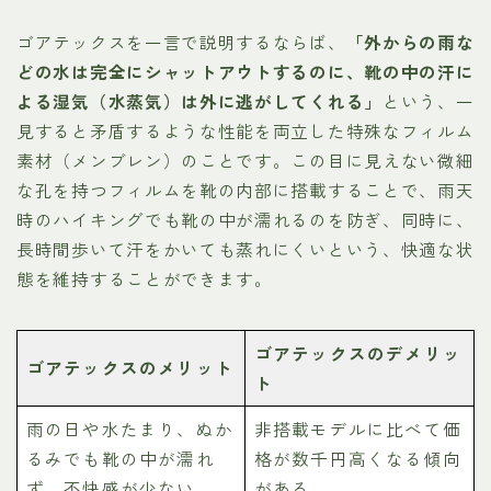
ゴアテックスを一言で説明するならば、
「外からの雨な
どの水は完全にシャットアウトするのに、靴の中の汗に
よる湿気（水蒸気）は外に逃がしてくれる」
という、一
見すると矛盾するような性能を両立した特殊なフィルム
素材（メンブレン）のことです。この目に見えない微細
な孔を持つフィルムを靴の内部に搭載することで、雨天
時のハイキングでも靴の中が濡れるのを防ぎ、同時に、
長時間歩いて汗をかいても蒸れにくいという、快適な状
態を維持することができます。
ゴアテックスのデメリッ
ゴアテックスのメリット
ト
雨の日や水たまり、ぬか
非搭載モデルに比べて価
るみでも靴の中が濡れ
格が数千円高くなる傾向
ず、不快感が少ない。
がある。