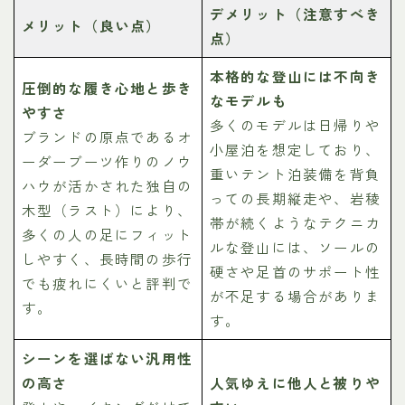
デメリット（注意すべき
メリット（良い点）
点）
本格的な登山には不向き
圧倒的な履き心地と歩き
なモデルも
やすさ
多くのモデルは日帰りや
ブランドの原点であるオ
小屋泊を想定しており、
ーダーブーツ作りのノウ
重いテント泊装備を背負
ハウが活かされた独自の
っての長期縦走や、岩稜
木型（ラスト）により、
帯が続くようなテクニカ
多くの人の足にフィット
ルな登山には、ソールの
しやすく、長時間の歩行
硬さや足首のサポート性
でも疲れにくいと評判で
が不足する場合がありま
す。
す。
シーンを選ばない汎用性
の高さ
人気ゆえに他人と被りや