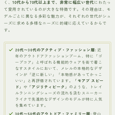
く、
10代から70代以上まで、非常に幅広い世代
にわたっ
て愛用されているのが大きな特徴です。その理由は、モ
デルごとに異なる多彩な魅力が、それぞれの世代がシュ
ーズに求める多様なニーズに的確に応えているからで
す。
20代〜30代のアクティブ・ファッション層:
近
年のアウトドアファッションブーム、特に「ゴ
ープコア」と呼ばれる機能的ウェアを街で着こ
なすスタイルにおいて、メレルの本格的なデザ
インが「逆に新しい」「本物感があってかっこ
いい」と再評価されています。
「モアブ スピー
ド」
や
「アジリティピーク」
のような、トレイ
ルランニングシューズの流れを汲むスニーカー
ライクで先進的なデザインのモデルが特に人気
を集めています。
30代〜50代のアウトドア・ファミリー層:
登山