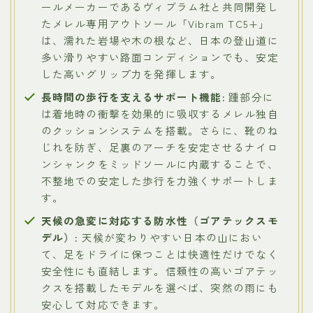
ールメーカーであるヴィブラム社と共同開発し
たメレル専用アウトソール「Vibram TC5+」
は、濡れた岩場や木の根など、日本の登山道に
多い滑りやすい路面コンディションでも、安定
した高いグリップ力を発揮します。
長時間の歩行を支えるサポート機能:
踵部分に
は着地時の衝撃を効果的に吸収するメレル独自
のクッションシステムを搭載。さらに、靴のね
じれを防ぎ、足裏のアーチを安定させるナイロ
ンシャンクをミッドソールに内蔵することで、
不整地での安定した歩行を力強くサポートしま
す。
天候の急変に対応する防水性（ゴアテックスモ
デル）:
天候が変わりやすい日本の山におい
て、足をドライに保つことは快適性だけでなく
安全性にも直結します。信頼性の高いゴアテッ
クスを搭載したモデルを選べば、突然の雨にも
安心して対応できます。