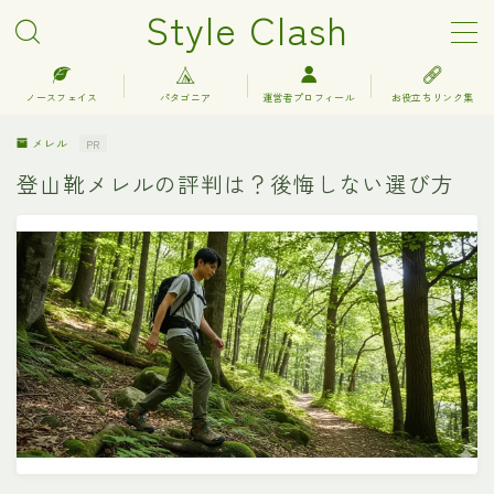
Style Clash
MENU
ノースフェイス
パタゴニア
運営者プロフィール
お役立ちリンク集
メレル
PR
アークテリクス
登山靴メレルの評判は？後悔しない選び方
エルエルビーン
キーン
グレゴリー
コロンビア
サロモン