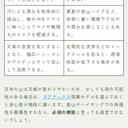
汗による蒸れを効率的に
真夏の低山ハイクなど、
排出し、靴の中をドライ
非常に暑い環境下ではや
に保つことでマメや靴擦
や蒸れを感じることもあ
れのリスクを軽減する。
る。
天候の急変を気にするこ
定期的な洗浄などのメン
となく、幅広いシーズン
テナンスを怠ると、透湿
やアクティビティで安心
性能が低下する場合があ
して活用できる。
る。
日本の山は天候が変わりやすいため、少しでも雨の可能
性がある場合は、
ゴアテックス
搭載モデルを選んでおく
と安心感が格段に違います。登山やハイキングでの快適
性を最優先するなら、
必須の機能
と言っても過言ではな
いでしょう。