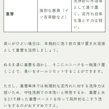
洗浄前の水溶液
として漬け置
強烈な悪臭（イ
重曹
く。泥汚れ自体
ソ吉草酸など）
を落とす力は弱
い。
臭いがひどい場合は、本格的に洗う前の漬け置き水溶液
として重曹を活用しましょう。
ぬるま湯に重曹を溶かし、そこにユニークを一晩漬け置
くことで、臭いをオールリセットすることができます。
ただし、重曹単体では物理的な泥汚れに対する洗浄力は
弱いため、中性洗剤での本洗いと併用するか、重曹と水
を2:1で練った重曹ペーストを作って局所的なこすり洗
いをするのがおすすめですよ。