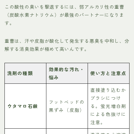
この酸性の臭いを撃退するには、弱アルカリ性の重曹
（炭酸水素ナトリウム）が最強のパートナーになりま
す。
重曹は、汗や皮脂が酸化して発生する悪臭を中和し、分
解する消臭効果が極めて高いんです。
効果的な汚れ・
洗剤の種類
使い方と注意点
悩み
直接塗り込むか
ブラシにつけ
フットベッドの
ウタマロ石鹸
る。蛍光増白剤
黒ずみ（皮脂）
による色抜けに
注意。