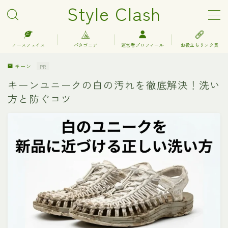
Style Clash
MENU
ノースフェイス
パタゴニア
運営者プロフィール
お役立ちリンク集
キーン
PR
アークテリクス
キーンユニークの白の汚れを徹底解決！洗い
方と防ぐコツ
エルエルビーン
キーン
グレゴリー
コロンビア
サロモン