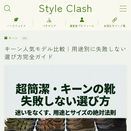
Style Clash
MENU
ノースフェイス
パタゴニア
運営者プロフィール
お役立ちリンク集
キーン
PR
アークテリクス
キーン人気モデル比較｜用途別に失敗しない
選び方完全ガイド
エルエルビーン
キーン
グレゴリー
コロンビア
サロモン