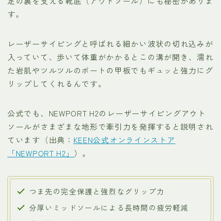
足の裏を支える靴底（アウトソール）にも秘密がありま
す。
レーザーサイピングと呼ばれる細かい波状の切れ込みが
入っていて、歩いて体重がかかるとこの溝が開き、濡れ
た岩肌やツルツルのボートの甲板でもギュッと強力にグ
リップしてくれるんです。
公式でも、NEWPORT H2のレーザーサイピングアウト
ソールがさまざまな地形で牽引力を発揮すると説明され
ています（出典：
KEEN公式オンラインストア
「NEWPORT H2」
）。
つま先の完全保護と強烈なグリップ力
分厚いミッドソールによる長時間の疲労軽減