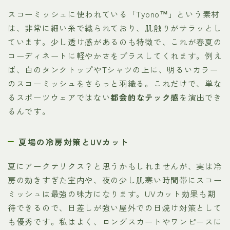
スコーミッシュに使われている「Tyono™」という素材
は、非常に細い糸で織られており、肌触りがサラッとし
ています。少し透け感があるのも特徴で、これが春夏の
コーディネートに軽やかさをプラスしてくれます。例え
ば、白のタンクトップやTシャツの上に、明るいカラー
のスコーミッシュをさらっと羽織る。これだけで、単な
るスポーツウェアではない
都会的なテック感
を演出でき
るんです。
夏場の冷房対策とUVカット
夏にアークテリクス？と思うかもしれませんが、実は冷
房の効きすぎた室内や、夜の少し肌寒い時間帯にスコー
ミッシュは最強の味方になります。UVカット効果も期
待できるので、日差しが強い屋外での日焼け対策として
も優秀です。私はよく、ロングスカートやワンピースに