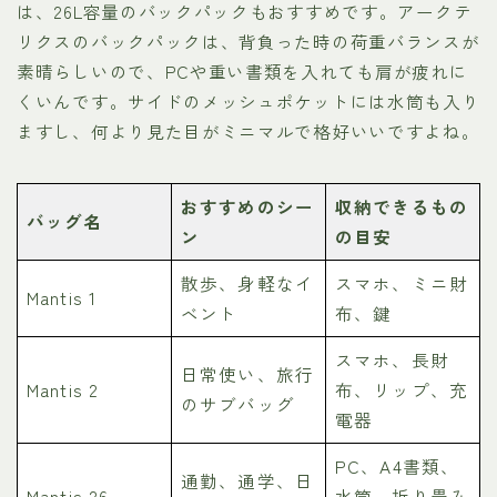
は、26L容量のバックパックもおすすめです。アークテ
リクスのバックパックは、背負った時の荷重バランスが
素晴らしいので、PCや重い書類を入れても肩が疲れに
くいんです。サイドのメッシュポケットには水筒も入り
ますし、何より見た目がミニマルで格好いいですよね。
おすすめのシー
収納できるもの
バッグ名
ン
の目安
散歩、身軽なイ
スマホ、ミニ財
Mantis 1
ベント
布、鍵
スマホ、長財
日常使い、旅行
Mantis 2
布、リップ、充
のサブバッグ
電器
PC、A4書類、
通勤、通学、日
Mantis 26
水筒、折り畳み