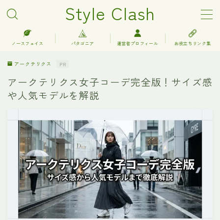
Style Clash
MENU
ノースフェイス
パタゴニア
運営者プロフィール
お役立ちリンク集
アークテリクス
PR
アークテリクス
アークテリクス女子コーデ完全版！サイズ感
や人気モデルを解説
エルエルビーン
キーン
グレゴリー
コロンビア
サロモン