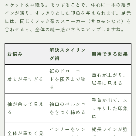
ャケットを羽織る。そうすることで、中心に一本の縦ラ
インが通り、すっきりとした印象を与えられます。足元
には、同じくテック系のスニーカー（サロモンなど）を
合わせると、全体の統一感がさらにアップしますね。
解決スタイリン
お悩み
期待できる効果
グ術
裾のドローコー
重心が上がり、
着丈が長すぎる
ドを限界まで絞
脚長に見える
る
手首が出て、ス
袖が余って見え
袖口のベルクロ
ッキリした印象
る
をきつく締める
に
インナーをワン
縦長ラインが強
全体が重たく見